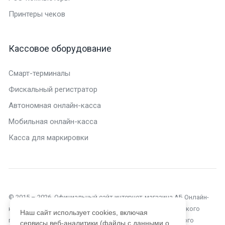
Принтеры чеков
Кассовое оборудование
Смарт-терминалы
Фискальный регистратор
Автономная онлайн-касса
Мобильная онлайн-касса
Касса для маркировки
© 2015 – 2026. Официальный сайт интернет-магазина АБ Онлайн-
касса в Самаре. Текущий сайт является объектом авторского
Наш сайт использует cookies, включая
права, исключительные права, на использование которого
сервисы веб-аналитики (файлы с данными о